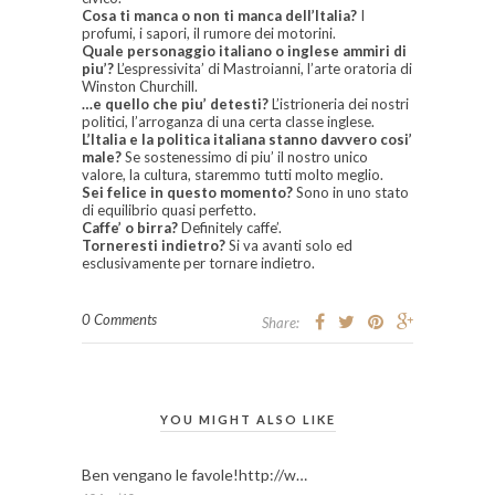
Cosa ti manca o non ti manca dell’Italia?
I
profumi, i sapori, il rumore dei motorini.
Quale personaggio italiano o inglese ammiri di
piu’?
L’espressivita’ di Mastroianni, l’arte oratoria di
Winston Churchill.
…e quello che piu’ detesti?
L’istrioneria dei nostri
politici, l’arroganza di una certa classe inglese.
L’Italia e la politica italiana stanno davvero cosi’
male?
Se sostenessimo di piu’ il nostro unico
valore, la cultura, staremmo tutti molto meglio.
Sei felice in questo momento?
Sono in uno stato
di equilibrio quasi perfetto.
Caffe’ o birra?
Definitely caffe’.
Torneresti indietro?
Si va avanti solo ed
esclusivamente per tornare indietro.
0 Comments
Share:
YOU MIGHT ALSO LIKE
Ben vengano le favole!http://w…