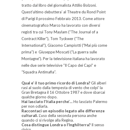
tratto dal libro del giornalista Attilio Bolzoni.
Quest’ultimo debuttera’ al Theatre du Rond Point
di Parigi il prossimo Febbraio 2013. Come attore
cinematografico Marco ha lavorato con diversi
registi tra cui Tony Maylam (“The Journal of a
Contract Killer”), Tom Tyckwer (“The
International”), Giacomo Campiotti (“Mai più come
prima”) e Giuseppe Moscati (“La guerra sulle
Montagne”). Per la televisione italiana ha lavorato
nelle due serie televisive “Il Capo dei Capi” e
“Squadra Antimafia”.
Qual e’ il tuo primo ricordo di Londra?
Gli alberi
rasi al suolo dalla tempesta di vento che colpi’ la
Gran Bretagna il 16 Ottobre 1987 e dove sbarcai
qualche giorno dopo.
Hai lasciato l’Italia perche’…
Ho lasciato Palermo
per non odiarla.
Raccontaci un episodio legato alle differenze
culturali.
L’uso della seconda persona anche
quando ci si rivolge alla Regina.
Cosa distingue Londra o l’Inghilterra?
Il senso
civico.