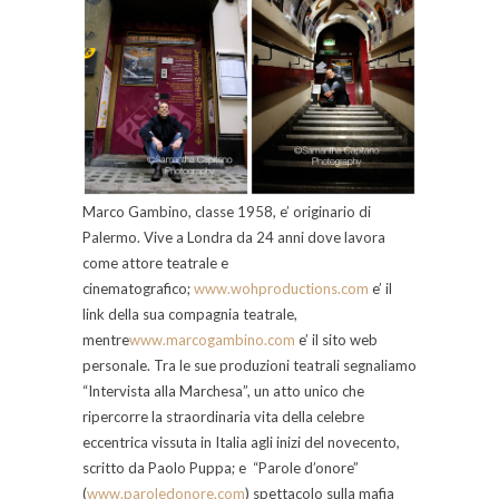
Marco Gambino, classe 1958, e’ originario di
Palermo. Vive a Londra da 24 anni dove lavora
come attore teatrale e
cinematografico;
www.wohproductions.com
e’ il
link della sua compagnia teatrale,
mentre
www.marcogambino.com
e’ il sito web
personale. Tra le sue produzioni teatrali segnaliamo
“Intervista alla Marchesa”, un atto unico che
ripercorre la straordinaria vita della celebre
eccentrica vissuta in Italia agli inizi del novecento,
scritto da Paolo Puppa; e “Parole d’onore”
(
www.paroledonore.com
) spettacolo sulla mafia