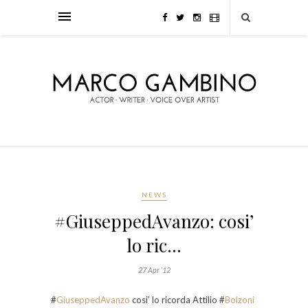
NEWS
#GiuseppedAvanzo: cosi’
lo ric…
27 Apr ’12
#
GiuseppedAvanzo
cosi’ lo ricorda Attilio #
Bolzoni