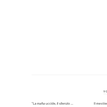
Y
“La mafia uccide, il silenzio …
Il mestie