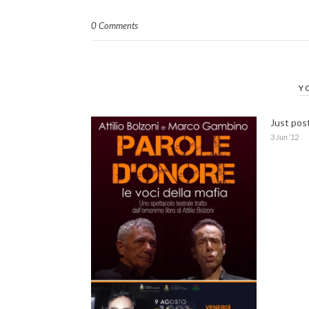
0 Comments
Y
Just pos
3 Jun ’12