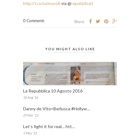
http://t.co/uaIvuooB
via @
repubblicait
0 Comments
Share:
YOU MIGHT ALSO LIKE
La Repubblica 10 Agosto 2016
10 Aug ’16
Danny de Vito=Berlusca #Hollyw…
29 Mar ’12
Let’s fight it for real… htt…
1 May ’12