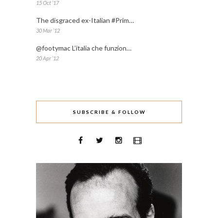
15 Oct ’17
The disgraced ex-Italian #Prim…
30 Mar ’12
@footymac L’italia che funzion…
20 Apr ’12
SUBSCRIBE & FOLLOW