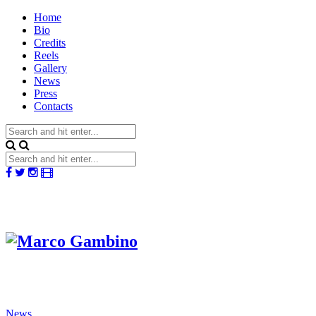
Home
Bio
Credits
Reels
Gallery
News
Press
Contacts
News