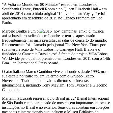
“A Volta ao Mundo em 80 Minutos” estreou em Londres no
Southbank Centre, Purcell Room e no Queen Elizabeth Hall – em
abril de 2014 com o título original “L’Invitation au Voyage” e foi
apresentado em dezembro de 2015 no Espaço Promom em São
Paulo.
Marcelo Bratke é um pi
anista brasileiro radicado em Londres e tem se apresentado
frequentemente nas mais prestigiadas salas de concerto do mundo.
Recentemente foi aclamado pelo jornal The New York Times por
sua interpretação de Villa-Lobos no Carnegie Hall. Bratke é o
fundador da Camerata Brasil e está à frente do projeto Villa-Lobos
Worldwide pelo qual foi premiado em Londres em 2011 com o 14th
Brazilian International Press Award.
O ator italiano Marco Gambino vive em Londres desde 1993, mas
sua estreia no teatro foi em Palermo com o Gruppo Teatro
Novecento. Trabalhou com vários diretores e cineastas
internacionais, incluindo Tony Maylam, Tom Tyckwer e Giacomo
Campiotti.
Mariannita Luzzati representou o Brasil na 22ª Bienal Internacional
de São Paulo e tem participado de mostras em importantes museus e
instituições no Brasil e no exterior. Suas obras constam em coleções
nacionais e internacionais que incluem o Museu Britânico de