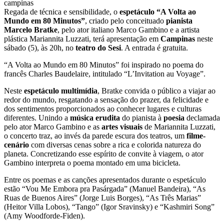
Regada de técnica e sensibilidade, o
espetáculo “A Volta ao
Mundo em 80 Minutos”
, criado pelo conceituado
pianista
Marcelo Bratke
, pelo ator italiano Marco Gambino e a artista
plástica Mariannita Luzzati, terá apresentação em
Campinas
neste
sábado (5), às 20h, no
teatro do Sesi
. A entrada é gratuita.
“A Volta ao Mundo em 80 Minutos” foi inspirado no poema do
francês Charles Baudelaire, intitulado “L’Invitation au Voyage”.
Neste
espetáculo multimídia
, Bratke convida o público a viajar ao
redor do mundo, resgatando a sensação do prazer, da felicidade e
dos sentimentos proporcionados ao conhecer lugares e culturas
diferentes. Unindo a
música erudita
do pianista à
poesia
declamada
pelo ator Marco Gambino e as
artes visuais
de Mariannita Luzzati,
o concerto traz, ao invés da parede escura dos teatros, um
filme-
cenário
com diversas cenas sobre a rica e colorida natureza do
planeta. Concretizando esse espírito de convite à viagem, o ator
Gambino interpreta o poema montado em uma bicicleta.
Entre os poemas e as canções apresentados durante o espetáculo
estão “Vou Me Embora pra Pasárgada” (Manuel Bandeira), “As
Ruas de Buenos Aires” (Jorge Luis Borges), “As Três Marias”
(Heitor Villa Lobos), “Tango” (Igor Sravinsky) e “Kashmiri Song”
(Amy Woodforde-Fiden).