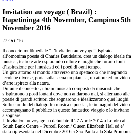
Invitation au voyage ( Brazil) :
Itapetininga 4th November, Campinas 5th
November 2016
27 Oct ’16
Il concerto multimediale ” l’invitation au voyage”, ispirato
all’omonima poesia di Charles Baudelaire, crea un dialogo ideale fra
musica , teatro e arte esplorando culture e luoghi che furono fonti
d’ispirazione per i musicisti ed i poeti di ogni tempo.
Un giro attorno al mondo attraverso uno spettacolo che integrando
tecniche diverse, porta sulla scena un pianista, un attore ed un video
d’arte ispirato alla natura.
Durante il concerto , i brani musicali composti da musicisti che
s’ispirarono a posti lontani dove non andarono mai, si alternano alle
poesie di grandi scrittori che sognarono e idealizzarono quei luoghi.
Sullo sfondo del dialogo fra musica e poesia , le immagini del video
accompagnano il pubblico in questo fantastico viaggio e lo invitano
a sognare.
L’Invitation au voyage ha debuttato il 27 Aprile 2014 a Londra al
South Bank Centre – Purcell Room / Queen Elizabeth Hall ed e’
stato ripresentato nel Dicembre 2016 a Sao Paulo alla Sala Promom.