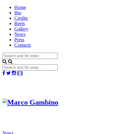
Home
Bio
Credits
Reels
Gallery
News
Press
Contacts
News