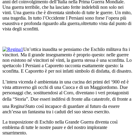
anni del coinvolgimento dell’Italia nella Prima Guerra Mondiale.
Una guerra terribile, che ha lasciato ferite indelebili non solo nei
vinti. Una guerra che è diventata simbolo di tutte le guerre. Un mito,
una tragedia. In tutto l’Occidente I Persiani sono forse l’opera più
esaustiva e profonda riguardo alla guerra,oltretutto vista dal punto di
vista degli sconfitti.
Un’ottica inaudita se pensiamo che Eschilo militava fra i
vincitori. Ma il grande insegnamento è proprio questo: nelle guerre
non esistono né vincitori né vinti, la guerra stessa è una sconfitta. Lo
spettacolo I Persiani a Caporetto racconta esattamente questo: la
sconfitta. E Caporetto è per noi infatti simbolo di disfatta, di disastro.
L’intera vicenda è ambientata in una cucina dei primi del ‘900 ed è
vista attraverso gli occhi di una Cuoca e di un Maggiordomo. Due
personaggi che, sostituendosi al Coro, diventano i veri protagonisti
della “Storia”. Due esseri indifesi di fronte alla catastrofe, di fronte a
una Regina\Stato così incapace di guardare al futuro da essere
anch’essa un fantasma tra i caduti del suo stesso esercito.
La trasposizione di Eschilo nella Grande Guerra diventa così
emblema di tutte le nostre paure e del nostro implorante
smarrimento.